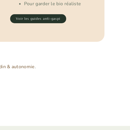
Pour garder le bio réaliste
Voir les guides anti-gaspi
rdin & autonomie
.